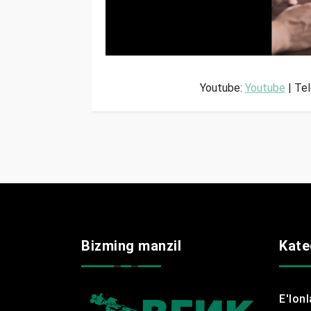
Youtube:
Youtube
| Te
Bizming manzil
Kate
E'lonl