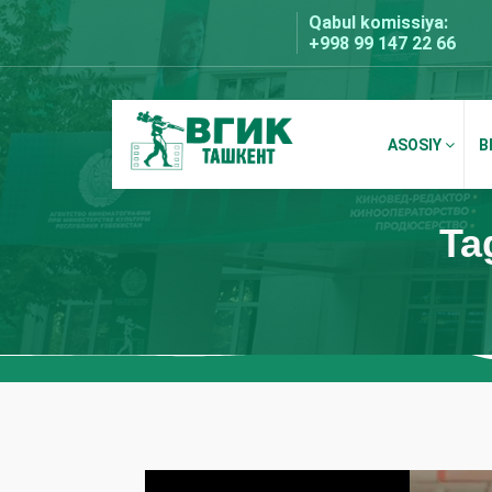
Skip
Qabul komissiya:
to
+998 99 147 22 66
content
ASOSIY
B
BDKU Toshkent
Ta