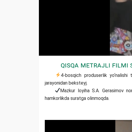
Qisqa metrajli filmi
4-bosqich produserlik yo‘nalishi 
jarayonidan beksteyj.
Mazkur loyiha S.A. Gerasimov nom
hamkorlikda suratga olinmoqda.