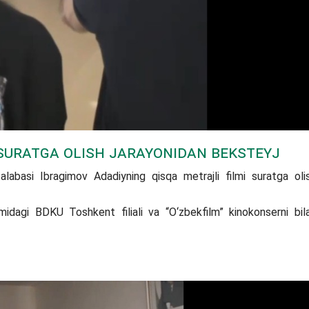
 suratga olish jarayonidan beksteyj
talabasi Ibragimov Adadiyning qisqa metrajli filmi suratga oli
idagi BDKU Toshkent filiali va “O‘zbekfilm” kinokonserni bil