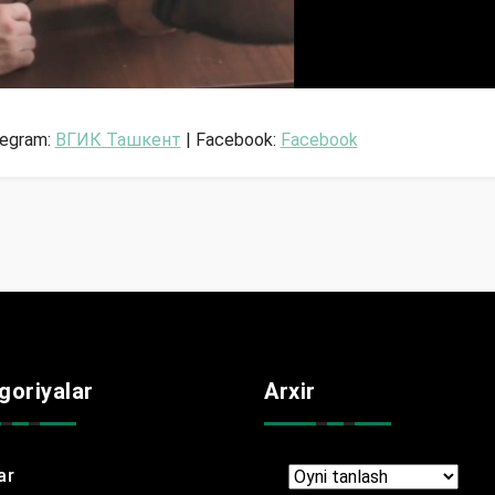
legram:
ВГИК Ташкент
| Facebook:
Facebook
goriyalar
Arxir
ar
Arxir