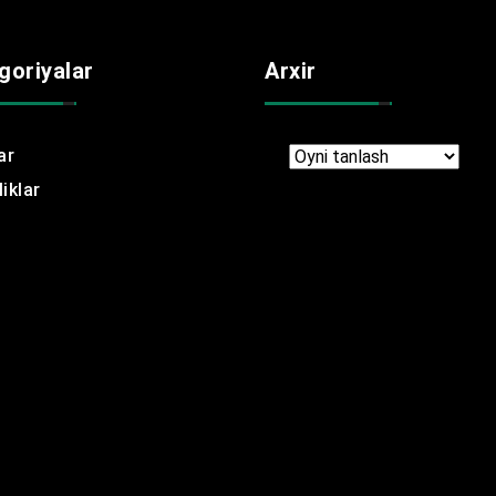
goriyalar
Arxir
ar
Arxir
iklar