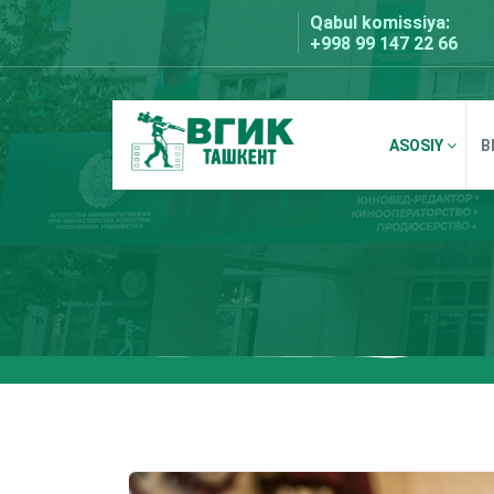
Skip
Qabul komissiya:
to
+998 99 147 22 66
content
ASOSIY
B
BDKU Toshkent