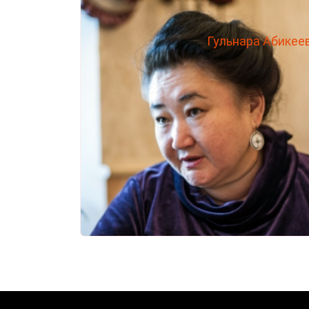
Гульнара Абикее