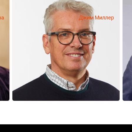
ва
Джим Миллер