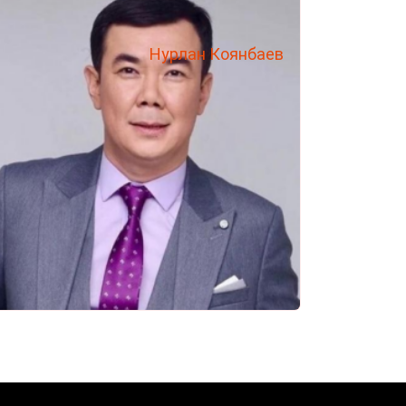
Нурлан Коянбаев