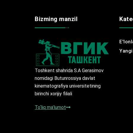
Bizming manzil
Kate
E'lonl
Yangil
Toshkent shahrida S.A Gerasimov
nomidagi Butunrossiya davlat
kinematografiya universitetining
birinchi xorijiy filiali
To‘liq ma’lumot