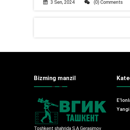
3 Sen, 2024
(0) Comments
Bizming manzil
Kate
E'lonl
Yangil
Toshkent shahrida S.A Gerasimov