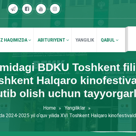
IZ HAQIMIZDA
ABITURIYENT
YANGILIK
QABUL
idagi BDKU Toshkent filia
oshkent Halqaro kinofesti
utib olish uchun tayyorgarl
Home
Yangiliklar
a 2024-2025 yil oʼquv yilida XVI Toshkent Halqaro kinofestivald