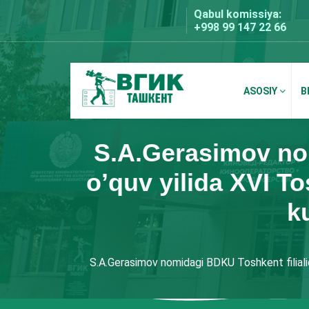
Skip
Qabul komissiya:
to
+998 99 147 22 66
content
ASOSIY
B
BDKU Toshkent
S.A.Gerasimov nom
oʼquv yilida XVI T
k
S.A.Gerasimov nomidagi BDKU Toshkent filialid