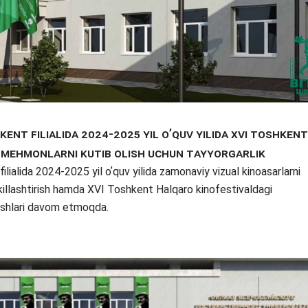
ent filialida 2024-2025 yil oʼquv yilida XVI Toshkent
 mehmonlarni kutib olish uchun tayyorgarlik
lida 2024-2025 yil oʼquv yilida zamonaviy vizual kinoasarlarni
hkillashtirish hamda XVI Toshkent Halqaro kinofestivaldagi
 ishlari davom etmoqda.