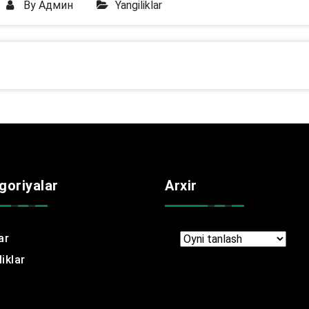
By
Админ
Yangiliklar
goriyalar
Arxir
ar
Arxir
iklar