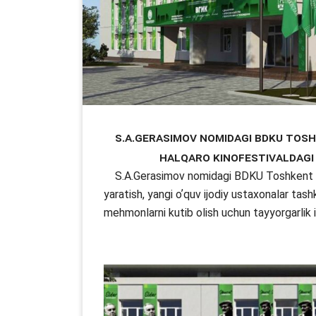
S.A.Gerasimov nomidagi BDKU Toshk
Halqaro kinofestivaldagi
S.A.Gerasimov nomidagi BDKU Toshkent filia
yaratish, yangi oʼquv ijodiy ustaxonalar tas
mehmonlarni kutib olish uchun tayyorgarlik