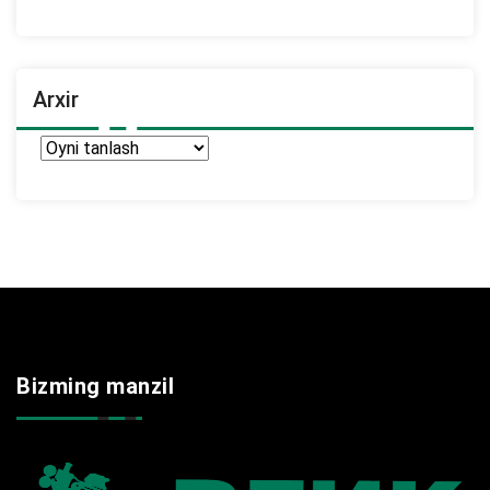
Arxir
Arxir
Bizming manzil