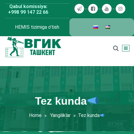
Skip
Qabul komissiya:
to
+998 99 147 22 66
content
HEMIS tizimiga o’tish
BDKU Toshkent
Tez kunda
Home
Yangiliklar
Tez kunda