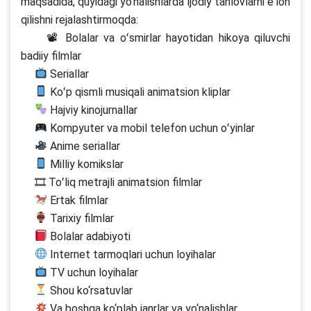
maqsadida, quyidagi yo‘nalishlarda ijodiy tanlovlarni eʼlon
qilishni rejalashtirmoqda:
📽 Bolalar va oʻsmirlar hayotidan hikoya qiluvchi
badiiy filmlar
Seriallar
Koʻp qismli musiqali animatsion kliplar
Hajviy kinojurnallar
Kompyuter va mobil telefon uchun oʻyinlar
Anime seriallar
Milliy komikslar
🎞 Toʻliq metrajli animatsion filmlar
Ertak filmlar
Tarixiy filmlar
Bolalar adabiyoti
Internet tarmoqlari uchun loyihalar
TV uchun loyihalar
Shou ko‘rsatuvlar
Va boshqa ko‘plab janrlar va yo‘nalishlar