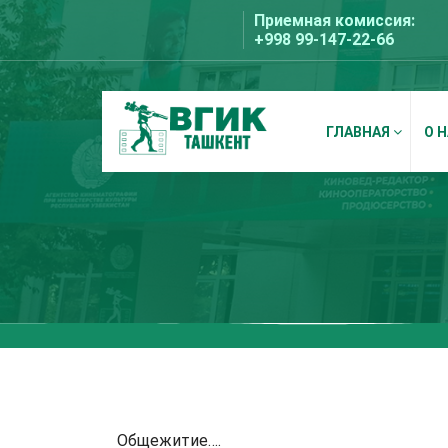
Перейти
Приемная комиссия:
к
+998 99-147-22-66
содержимому
ГЛАВНАЯ
О 
ВГИК Ташкент
Общежитие….