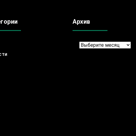
егории
Архив
Архив
сти