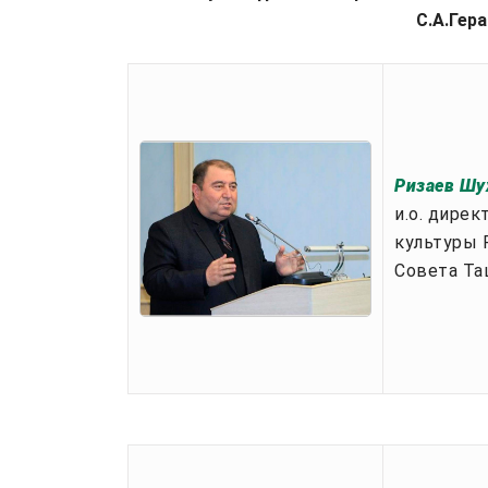
С.А.Гер
Ризаев Шу
и.о. дире
культуры 
Совета Та