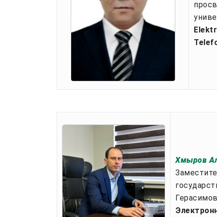
просв
униве
Elekt
Telef
Хмыров Ал
Заместите
государст
Герасимов
Электронн