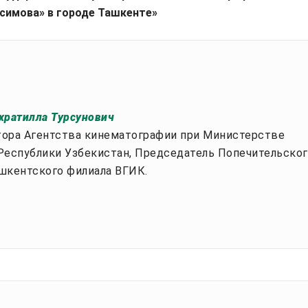
асимова» в городе Ташкенте»
хратилла Турсунович
ктора Агентства кинематографии при Министерстве
Республики Узбекистан, Председатель Попечительског
шкентского филиала ВГИК.