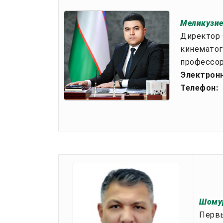
Меликузие
Директор 
кинематог
профессор
Электронн
Телефон:
+
Шому
Первы