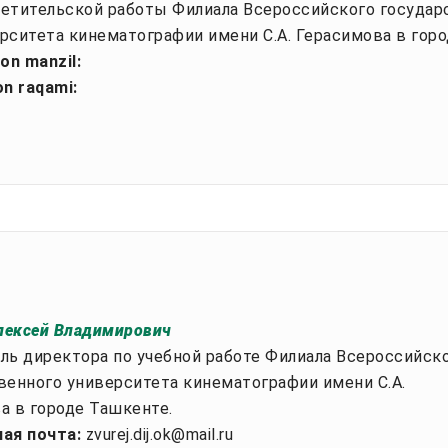
етительской работы Филиала Всероссийского государ
рситета кинематографии имени С.А. Герасимова в горо
ron manzil:
on raqami:
ексей Владимирович
ль директора по учебной работе Филиала Всероссийск
венного университета кинематографии имени С.А.
а в городе Ташкенте.
ая почта:
zvurej.dij.ok@mail.ru