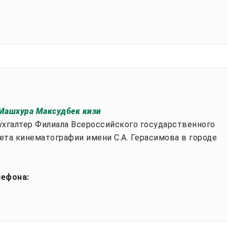
Машхура Максудбек кизи
ухгалтер Филиала Всероссийского государственного
ета кинематографии имени С.А. Герасимова в городе
лефона: