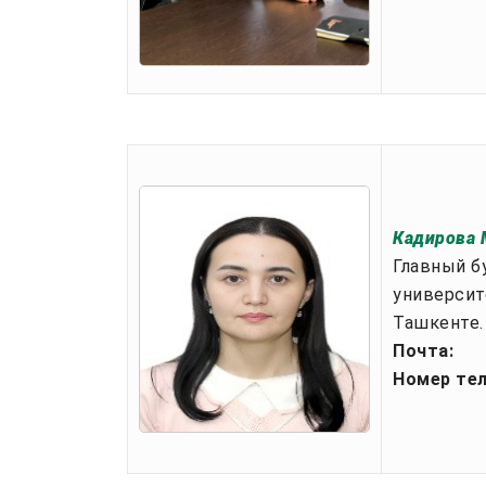
Кадирова 
Главный б
университ
Ташкенте.
Почта:
Номер те