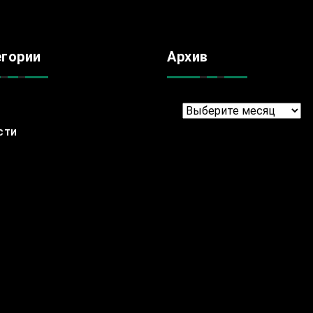
егории
Архив
Архив
сти