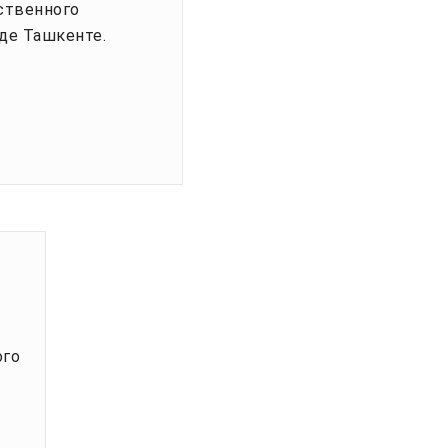
ственного
де Ташкенте.
ого