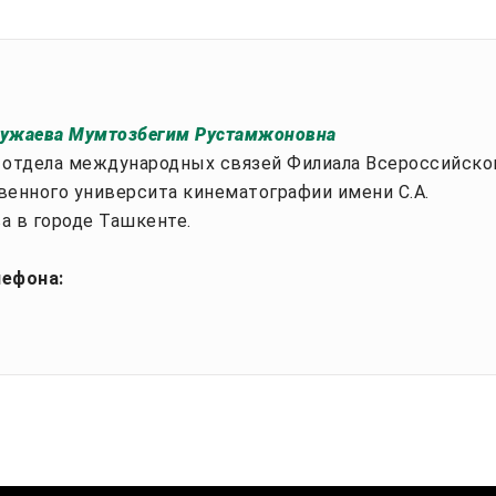
ужаева Мумтозбегим Рустамжоновна
 отдела международных связей Филиала Всероссийско
венного университа кинематографии имени С.А.
а в городе Ташкенте.
лефона: