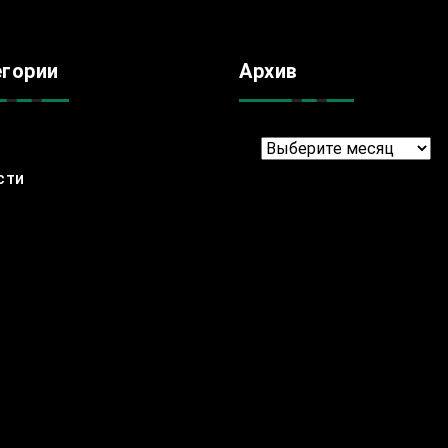
егории
Архив
Архив
сти