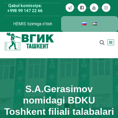
Skip
Qabul komissiya:
to
+998 99 147 22 66
content
HEMIS tizimiga o’tish
BDKU Toshkent
S.A.Gerasimov
nomidagi BDKU
Toshkent filiali talabalari