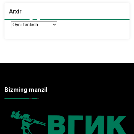
Arxir
Arxir
Bizming manzil