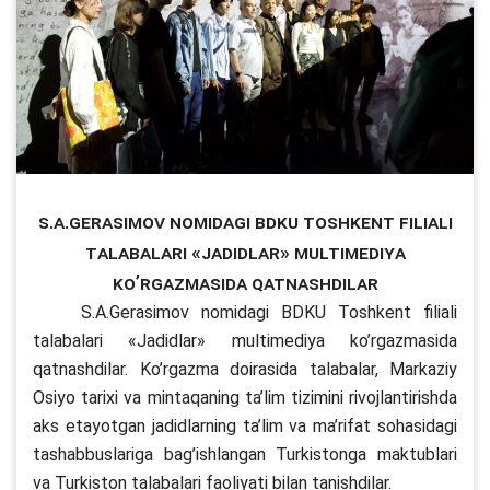
S.A.Gerasimov nomidagi BDKU Toshkent filiali
talabalari «Jadidlar» multimediya
ko’rgazmasida qatnashdilar
S.A.Gerasimov nomidagi BDKU Toshkent filiali
talabalari «Jadidlar» multimediya ko’rgazmasida
qatnashdilar. Ko’rgazma doirasida talabalar, Markaziy
Osiyo tarixi va mintaqaning ta’lim tizimini rivojlantirishda
aks etayotgan jadidlarning ta’lim va ma’rifat sohasidagi
tashabbuslariga bag’ishlangan Turkistonga maktublari
va Turkiston talabalari faoliyati bilan tanishdilar.