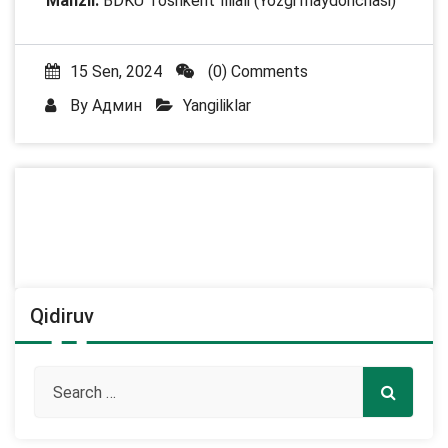
Manzil:
BDKU Toshkent filiali (Yozgi maydonchasi)
15 Sen, 2024
(0) Comments
By
Админ
Yangiliklar
Qidiruv