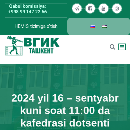
Skip
Qabul komissiya:
to
+998 99 147 22 66
content
HEMIS tizimiga o’tish
BDKU Toshkent
2024 yil 16 – sentyabr
kuni soat 11:00 da
kafedrasi dotsenti