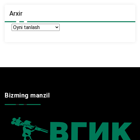
Arxir
Arxir
Bizming manzil