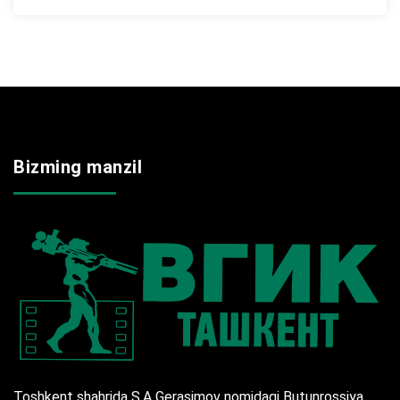
Bizming manzil
Toshkent shahrida S.A Gerasimov nomidagi Butunrossiya