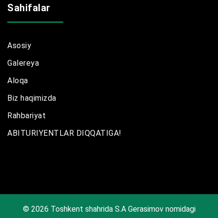
Sahifalar
Asosiy
Galereya
Aloqa
Biz haqimizda
Rahbariyat
ABITURIYENTLAR DIQQATIGA!
© 2026 Toshkent shahrida S.A Gerasimov nomidagi