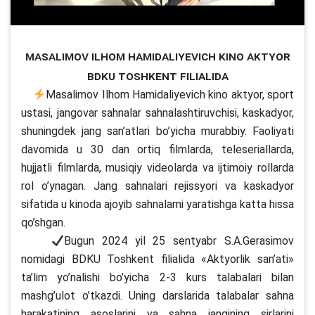
Masalimov Ilhom Hamidaliyevich kino aktyor
BDKU Toshkent filialida
Masalimov Ilhom Hamidaliyevich kino aktyor, sport
ustasi, jangovar sahnalar sahnalashtiruvchisi, kaskadyor,
shuningdek jang san’atlari bo’yicha murabbiy. Faoliyati
davomida u 30 dan ortiq filmlarda, teleseriallarda,
hujjatli filmlarda, musiqiy videolarda va ijtimoiy rollarda
rol o’ynagan. Jang sahnalari rejissyori va kaskadyor
sifatida u kinoda ajoyib sahnalarni yaratishga katta hissa
qo’shgan.
Bugun 2024 yil 25 sentyabr S.A.Gerasimov
nomidagi BDKU Toshkent filialida «Aktyorlik san’ati»
ta’lim yo’nalishi bo’yicha 2-3 kurs talabalari bilan
mashg’ulot o’tkazdi. Uning darslarida talabalar sahna
harakatining asoslarini va sahna jangining sirlarini