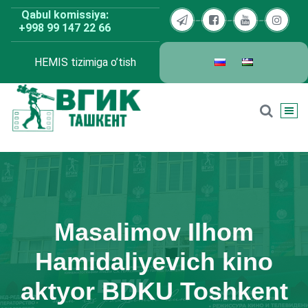
Skip
Qabul komissiya:
to
+998 99 147 22 66
content
HEMIS tizimiga o’tish
BDKU Toshkent
Masalimov Ilhom
Hamidaliyevich kino
aktyor BDKU Toshkent