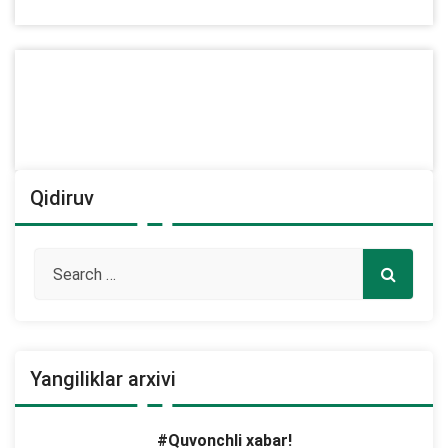
Qidiruv
Yangiliklar arxivi
#Quvonchli xabar!