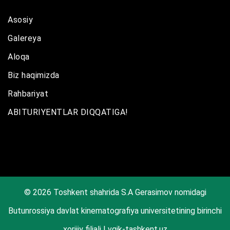
Asosiy
Galereya
Aloqa
Biz haqimizda
Rahbariyat
ABITURIYENTLAR DIQQATIGA!
© 2026 Toshkent shahrida S.A Gerasimov nomidagi
Butunrossiya davlat kinematografiya universitetining birinchi
xorijiy filiali | vgik-tashkent.uz