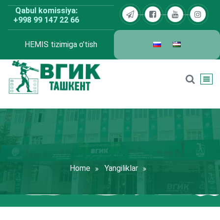
Skip
Qabul komissiya:
to
+998 99 147 22 66
content
HEMIS tizimiga o’tish
BDKU Toshkent
Home
Yangiliklar