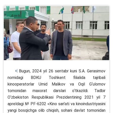
Bugun, 2024 yil 26 sentabr kuni S.A. Gerasimov
nomidagi BDKU Toshkent filialida tajribali
kinooperatorlar Umid Malikov va Oqil G‘ulomov
tomonidan maxorat darslari o‘tkazildi. Tadbir
O‘zbekiston Respublikasi Prezidentining 2021 yil 7
apreldagi № PF-6202 «Kino san’ati va kinoindustriyasini
yangi bosqichga olib chiqish, sohani davlat tomonidan