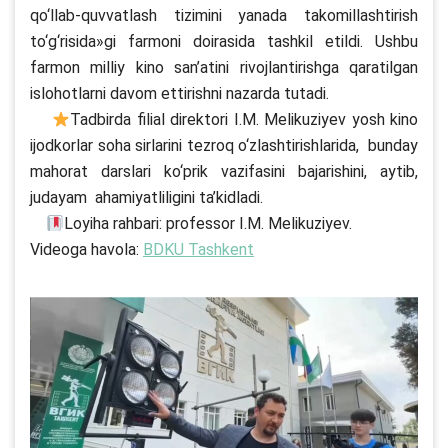
qo‘llab-quvvatlash tizimini yanada takomillashtirish
to‘g‘risida»gi farmoni doirasida tashkil etildi. Ushbu
farmon milliy kino san’atini rivojlantirishga qaratilgan
islohotlarni davom ettirishni nazarda tutadi.
Tadbirda filial direktori I.M. Melikuziyev yosh kino
ijodkorlar soha sirlarini tezroq o‘zlashtirishlarida, bunday
mahorat darslari ko‘prik vazifasini bajarishini, aytib,
judayam ahamiyatliligini ta’kidladi.
Loyiha rahbari: professor I.M. Melikuziyev.
Videoga havola:
BDKU Tashkent