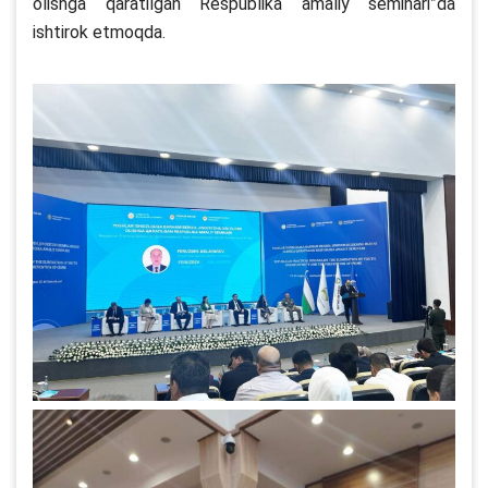
olishga qaratilgan Respublika amaliy seminari”da
ishtirok etmoqda.