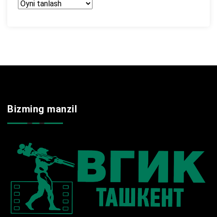
Arxir
Bizming manzil