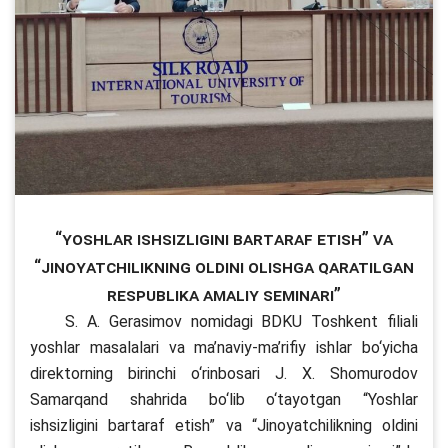
“Yoshlar ishsizligini bartaraf etish” va
“Jinoyatchilikning oldini olishga qaratilgan
Respublika amaliy seminari”
S. A. Gerasimov nomidagi BDKU Toshkent filiali
yoshlar masalalari va ma’naviy-ma’rifiy ishlar bo‘yicha
direktorning birinchi o‘rinbosari J. X. Shomurodov
Samarqand shahrida bo‘lib o‘tayotgan “Yoshlar
ishsizligini bartaraf etish” va “Jinoyatchilikning oldini