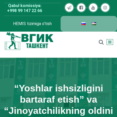
Skip
Qabul komissiya:
to
+998 99 147 22 66
content
HEMIS tizimiga o’tish
BDKU Toshkent
“Yoshlar ishsizligini
bartaraf etish” va
“Jinoyatchilikning oldini