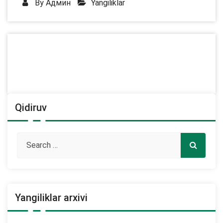
By
Админ
Yangiliklar
Qidiruv
Yangiliklar arxivi