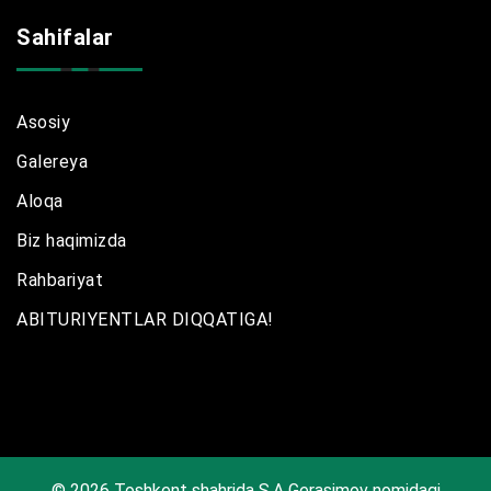
Sahifalar
Asosiy
Galereya
Aloqa
Biz haqimizda
Rahbariyat
ABITURIYENTLAR DIQQATIGA!
© 2026 Toshkent shahrida S.A Gerasimov nomidagi