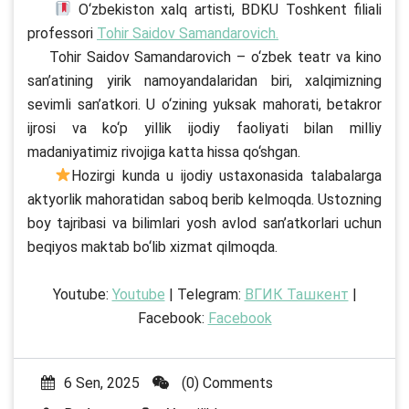
O‘zbekiston xalq artisti, BDKU Toshkent filiali
professori
Tohir Saidov Samandarovich.
Tohir Saidov Samandarovich – o‘zbek teatr va kino
san’atining yirik namoyandalaridan biri, xalqimizning
sevimli san’atkori. U o‘zining yuksak mahorati, betakror
ijrosi va ko‘p yillik ijodiy faoliyati bilan milliy
madaniyatimiz rivojiga katta hissa qo‘shgan.
Hozirgi kunda u ijodiy ustaxonasida talabalarga
aktyorlik mahoratidan saboq berib kelmoqda. Ustozning
boy tajribasi va bilimlari yosh avlod san’atkorlari uchun
beqiyos maktab bo‘lib xizmat qilmoqda.
Youtube:
Youtube
| Telegram:
ВГИК Ташкент
|
Facebook:
Facebook
6 Sen, 2025
(0) Comments