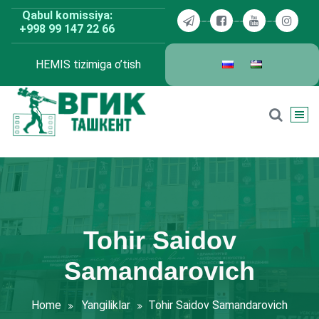
Skip
Qabul komissiya:
to
+998 99 147 22 66
content
HEMIS tizimiga o’tish
BDKU Toshkent
Tohir Saidov
Samandarovich
Home
Yangiliklar
Tohir Saidov Samandarovich