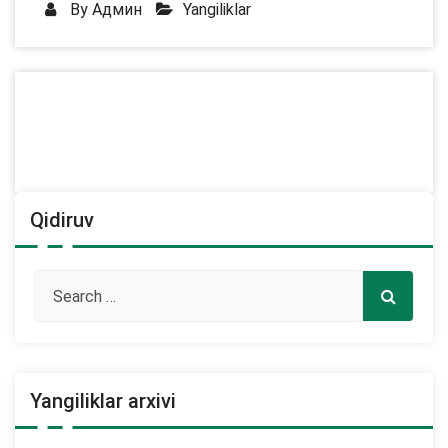
By
Админ
Yangiliklar
Qidiruv
Yangiliklar arxivi