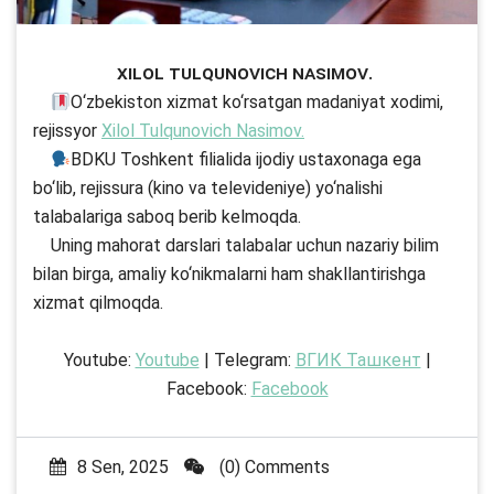
Xilol Tulqunovich Nasimov.
O‘zbekiston xizmat ko‘rsatgan madaniyat xodimi,
rejissyor
Xilol Tulqunovich Nasimov.
BDKU Toshkent filialida ijodiy ustaxonaga ega
bo‘lib, rejissura (kino va televideniye) yo‘nalishi
talabalariga saboq berib kelmoqda.
Uning mahorat darslari talabalar uchun nazariy bilim
bilan birga, amaliy ko‘nikmalarni ham shakllantirishga
xizmat qilmoqda.
Youtube:
Youtube
| Telegram:
ВГИК Ташкент
|
Facebook:
Facebook
8 Sen, 2025
(0) Comments