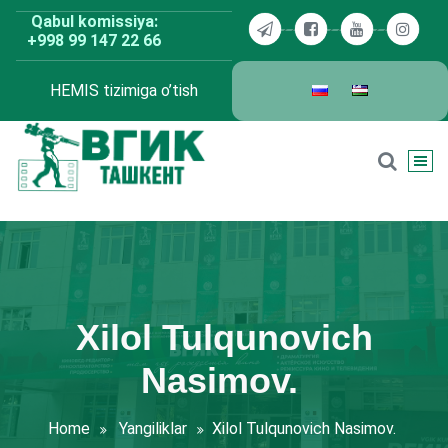
Skip
Qabul komissiya:
to
+998 99 147 22 66
content
HEMIS tizimiga o’tish
BDKU Toshkent
Xilol Tulqunovich
Nasimov.
Home
Yangiliklar
Xilol Tulqunovich Nasimov.