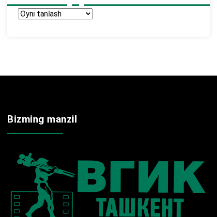
Arxir
Bizming manzil