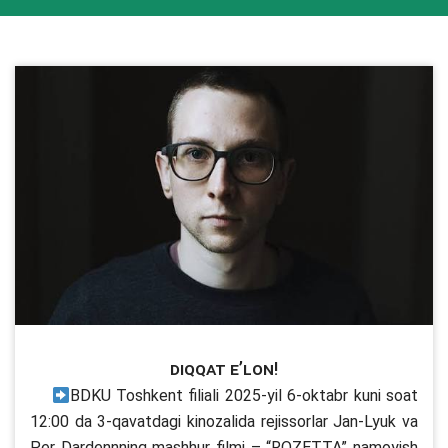
Diqqat e’lon!
BDKU Toshkent filiali 2025-yil 6-oktabr kuni soat
12:00 da 3-qavatdagi kinozalida rejissorlar Jan-Lyuk va
Per Dardennning mashhur filmi – “ROZETTA” namoyish