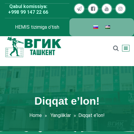
Skip
Qabul komissiya:
to
+998 99 147 22 66
content
HEMIS tizimiga o’tish
BDKU Toshkent
Diqqat e’lon!
Home
Yangiliklar
Diqqat e’lon!