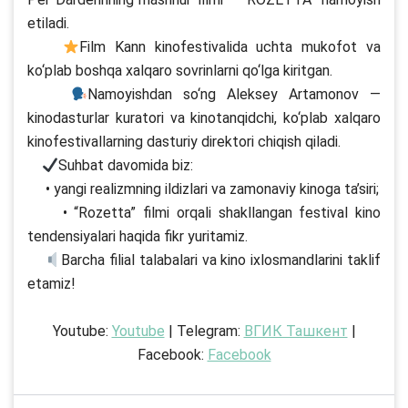
etiladi.
Film Kann kinofestivalida uchta mukofot va
ko‘plab boshqa xalqaro sovrinlarni qo‘lga kiritgan.
Namoyishdan so‘ng Aleksey Artamonov —
kinodasturlar kuratori va kinotanqidchi, ko‘plab xalqaro
kinofestivallarning dasturiy direktori chiqish qiladi.
Suhbat davomida biz:
• yangi realizmning ildizlari va zamonaviy kinoga ta’siri;
• “Rozetta” filmi orqali shakllangan festival kino
tendensiyalari haqida fikr yuritamiz.
Barcha filial talabalari va kino ixlosmandlarini taklif
etamiz!
Youtube:
Youtube
| Telegram:
ВГИК Ташкент
|
Facebook:
Facebook