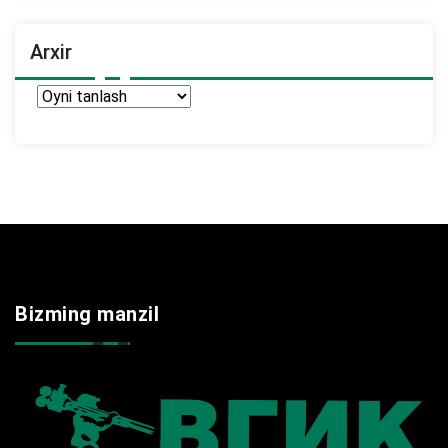
Arxir
Arxir
Bizming manzil