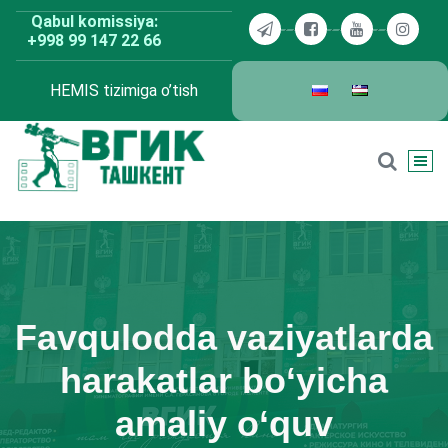
Skip
Qabul komissiya:
to
+998 99 147 22 66
content
HEMIS tizimiga o’tish
BDKU Toshkent
Favqulodda vaziyatlarda
harakatlar bo‘yicha
amaliy o‘quv