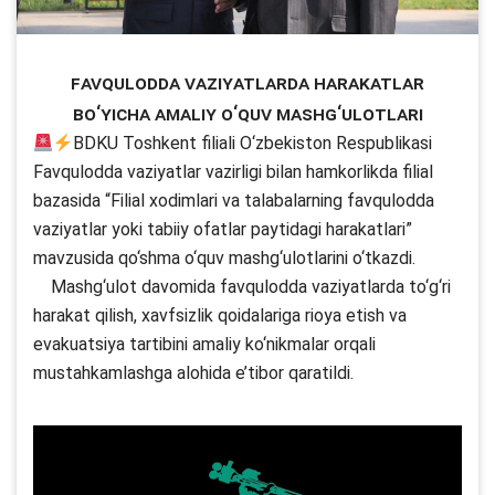
Favqulodda vaziyatlarda harakatlar
bo‘yicha amaliy o‘quv mashg‘ulotlari
BDKU Toshkent filiali O‘zbekiston Respublikasi
Favqulodda vaziyatlar vazirligi bilan hamkorlikda filial
bazasida “Filial xodimlari va talabalarning favqulodda
vaziyatlar yoki tabiiy ofatlar paytidagi harakatlari”
mavzusida qo‘shma o‘quv mashg‘ulotlarini o‘tkazdi.
Mashg‘ulot davomida favqulodda vaziyatlarda to‘g‘ri
harakat qilish, xavfsizlik qoidalariga rioya etish va
evakuatsiya tartibini amaliy ko‘nikmalar orqali
mustahkamlashga alohida e’tibor qaratildi.