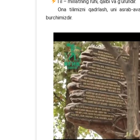
Til – millatning ruhi, qalbi va g‘ururidir.
Ona tilimizni qadrlash, uni asrab-avay
burchimizdir.