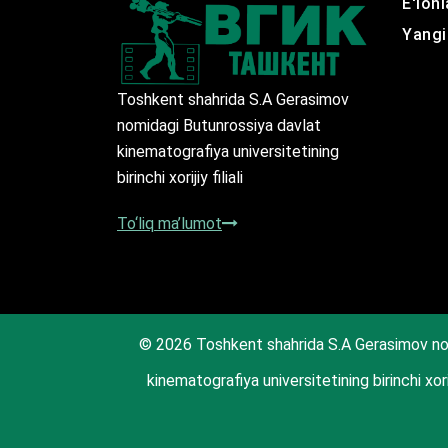
E'lonl
Yangil
Toshkent shahrida S.A Gerasimov
nomidagi Butunrossiya davlat
kinematografiya universitetining
birinchi xorijiy filiali
To‘liq ma’lumot
© 2026 Toshkent shahrida S.A Gerasimov no
kinematografiya universitetining birinchi xorij