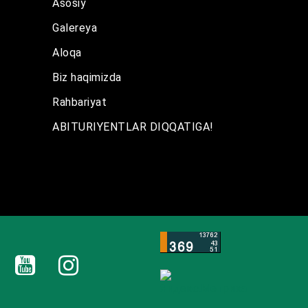
Asosiy
Galereya
Aloqa
Biz haqimizda
Rahbariyat
ABITURIYENTLAR DIQQATIGA!