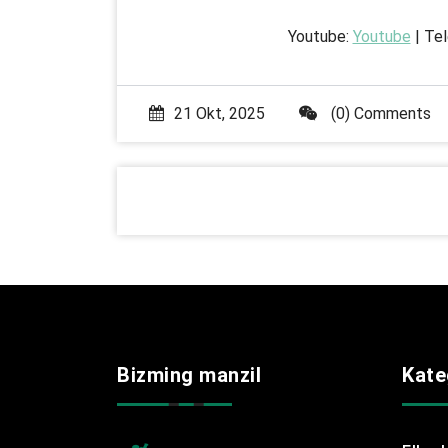
Youtube:
Youtube
| Te
21 Okt, 2025
(0) Comments
Bizming manzil
Kate