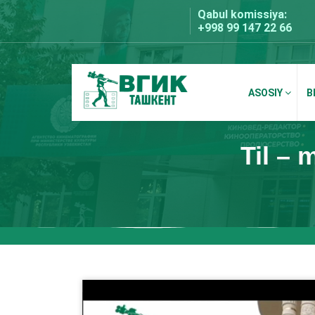
Skip
Qabul komissiya:
to
+998 99 147 22 66
content
ASOSIY
B
BDKU Toshkent
Til – 