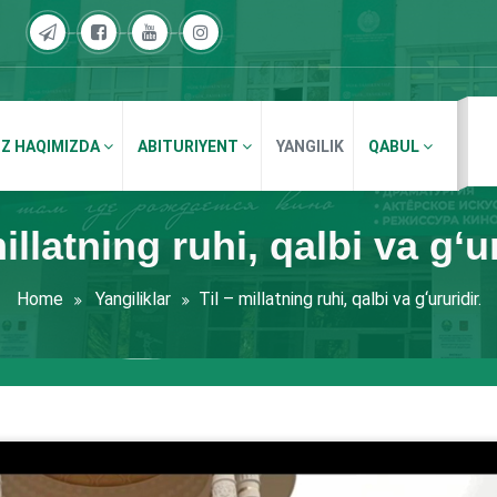
IZ HAQIMIZDA
ABITURIYENT
YANGILIK
QABUL
millatning ruhi, qalbi va g‘ur
Home
Yangiliklar
Til – millatning ruhi, qalbi va g‘ururidir.