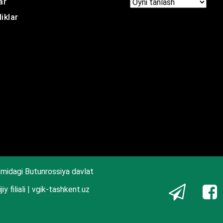
ar
Arxir
iklar
midagi Butunrossiya davlat
iy filiali | vgik-tashkent.uz