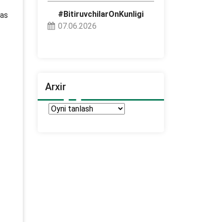
#BitiruvchilarOnKunligi
das
07.06.2026
Arxir
Arxir