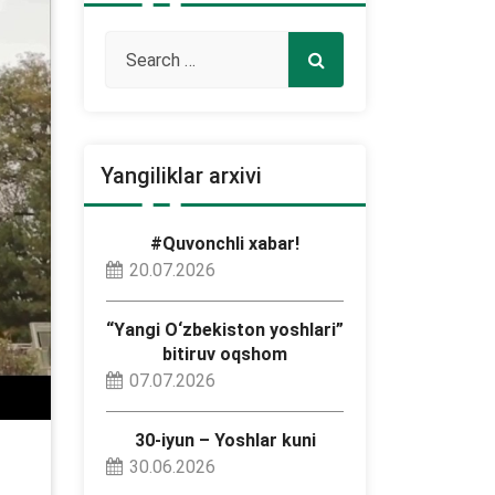
Yangiliklar arxivi
#Quvonchli xabar!
20.07.2026
“Yangi O‘zbekiston yoshlari”
bitiruv oqshom
07.07.2026
30-iyun – Yoshlar kuni
30.06.2026