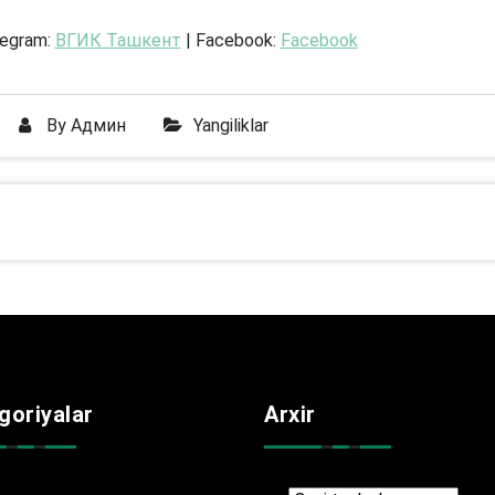
legram:
ВГИК Ташкент
| Facebook:
Facebook
By
Админ
Yangiliklar
goriyalar
Arxir