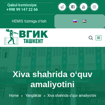
Skip
Qabul komissiya:
to
+998 99 147 22 66
content
HEMIS tizimiga o’tish
BDKU Toshkent
Xiva shahrida o‘quv
amaliyotini
Home
Yangiliklar
Xiva shahrida o‘quv amaliyotini