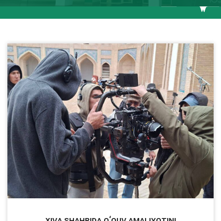
Xiva shahrida o‘quv amaliyotini