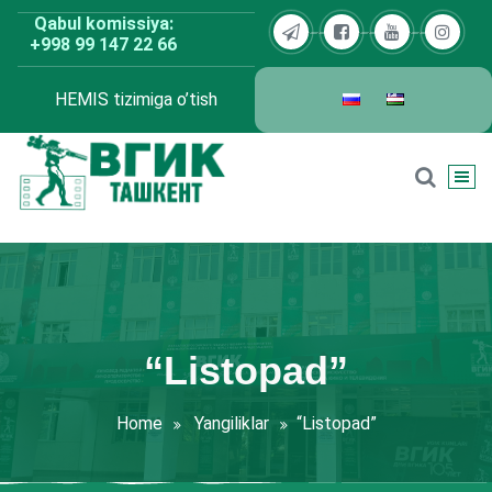
Skip
Qabul komissiya:
to
+998 99 147 22 66
content
HEMIS tizimiga o’tish
BDKU Toshkent
“Listopad”
Home
Yangiliklar
“Listopad”