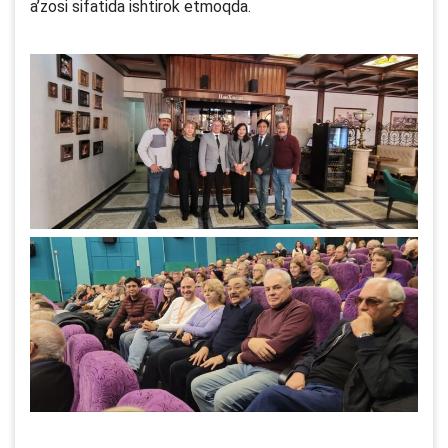
a’zosi sifatida ishtirok etmoqda.