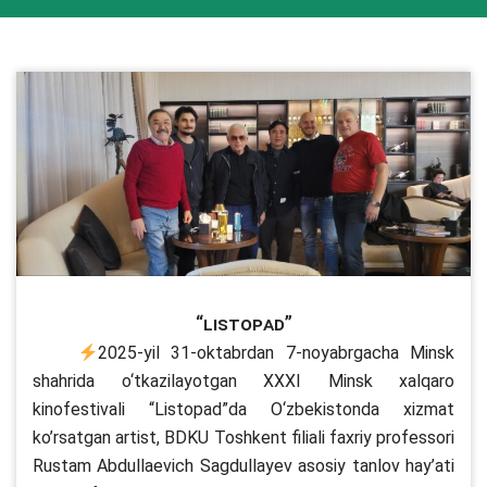
“Listopad”
2025-yil 31-oktabrdan 7-noyabrgacha Minsk
shahrida o‘tkazilayotgan XXXI Minsk xalqaro
kinofestivali “Listopad”da O‘zbekistonda xizmat
ko’rsatgan artist, BDKU Toshkent filiali faxriy professori
Rustam Abdullaevich Sagdullayev asosiy tanlov hay’ati