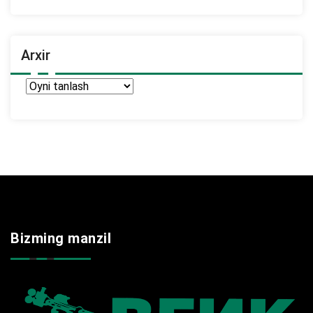
Arxir
Arxir
Bizming manzil