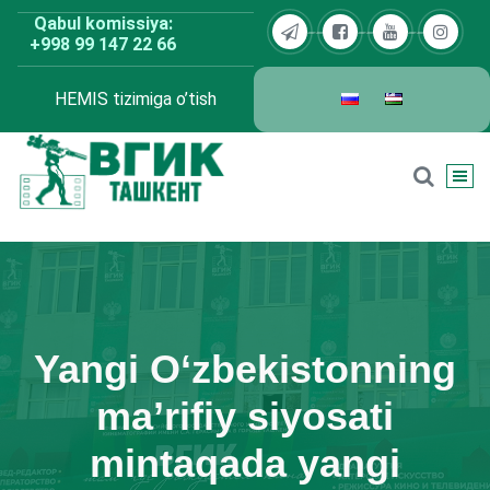
Skip
Qabul komissiya:
to
+998 99 147 22 66
content
HEMIS tizimiga o’tish
BDKU Toshkent
Yangi O‘zbekistonning
ma’rifiy siyosati
mintaqada yangi