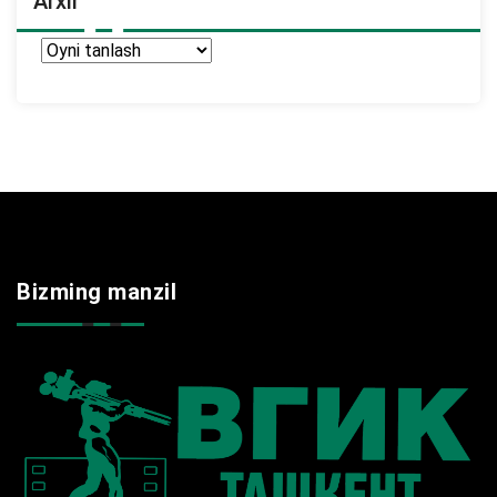
Arxir
Arxir
Bizming manzil