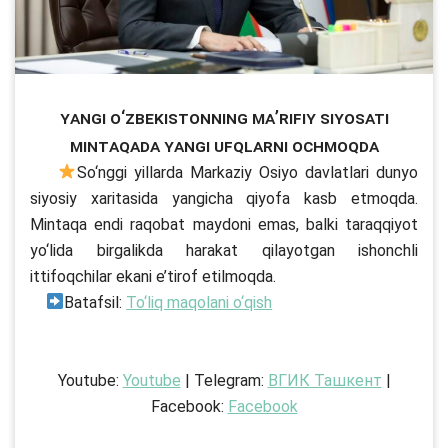
Yangi O‘zbekistonning ma’rifiy siyosati
mintaqada yangi ufqlarni ochmoqda
So‘nggi yillarda Markaziy Osiyo davlatlari dunyo
siyosiy xaritasida yangicha qiyofa kasb etmoqda.
Mintaqa endi raqobat maydoni emas, balki taraqqiyot
yo‘lida birgalikda harakat qilayotgan ishonchli
ittifoqchilar ekani e’tirof etilmoqda.
Batafsil:
To‘liq maqolani o‘qish
Youtube:
Youtube
| Telegram:
ВГИК Ташкент
|
Facebook:
Facebook