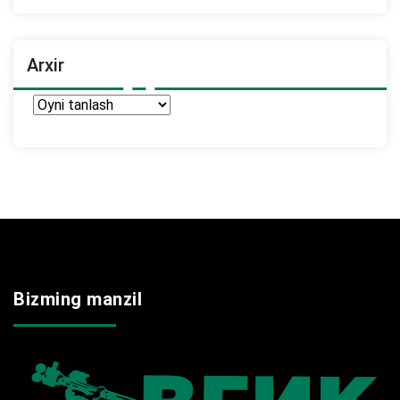
Arxir
Arxir
Bizming manzil