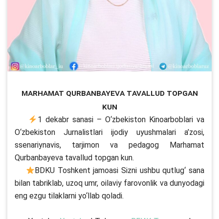
Marhamat Qurbanbayeva tavallud topgan
kun
1 dekabr sanasi – O‘zbekiston Kinoarboblari va
O‘zbekiston Jurnalistlari ijodiy uyushmalari a’zosi,
ssenariynavis, tarjimon va pedagog Marhamat
Qurbanbayeva tavallud topgan kun.
BDKU Toshkent jamoasi Sizni ushbu qutlug‘ sana
bilan tabriklab, uzoq umr, oilaviy farovonlik va dunyodagi
eng ezgu tilaklarni yo‘llab qoladi.