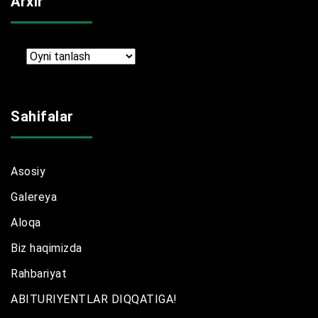
Arxir
Arxir
Sahifalar
Asosiy
Galereya
Aloqa
Biz haqimizda
Rahbariyat
ABITURIYENTLAR DIQQATIGA!