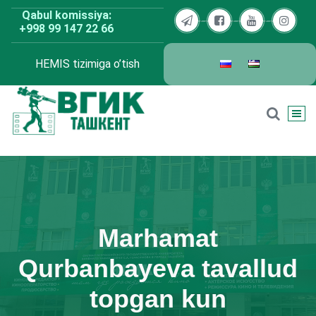
Skip
Qabul komissiya:
to
+998 99 147 22 66
content
HEMIS tizimiga o’tish
BDKU Toshkent
Marhamat
Qurbanbayeva tavallud
topgan kun