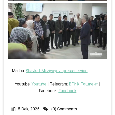
Manba:
Shavkat Mirziyoyev_press-service
Youtube:
Youtube
| Telegram:
ВГИК Ташкент
|
Facebook:
Facebook
5 Dek, 2025
(0) Comments