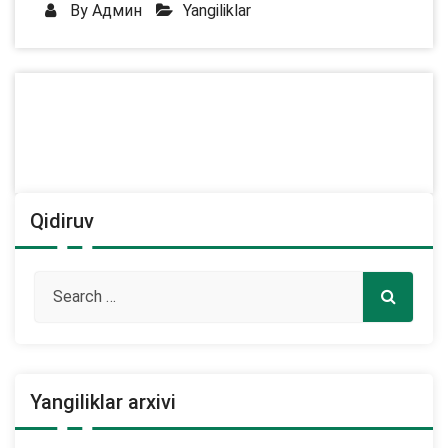
By
Админ
Yangiliklar
Qidiruv
Yangiliklar arxivi