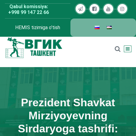
Skip
Qabul komissiya:
to
+998 99 147 22 66
content
HEMIS tizimiga o’tish
BDKU Toshkent
Prezident Shavkat
Mirziyoyevning
Sirdaryoga tashrifi: