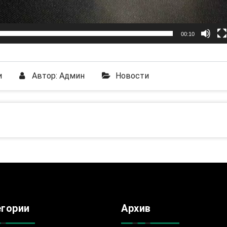
00:10
и
Автор:
Админ
Новости
егории
Архив