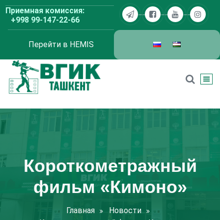
Перейти
Приемная комиссия:
к
+998 99-147-22-66
содержимому
Перейти в HEMIS
ВГИК Ташкент
Короткометражный
фильм «Кимоно»
Главная
Новости