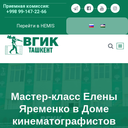
Перейти
Приемная комиссия:
к
+998 99-147-22-66
содержимому
Перейти в HEMIS
ВГИК Ташкент
Мастер-класс Елены
Яременко в Доме
кинематографистов