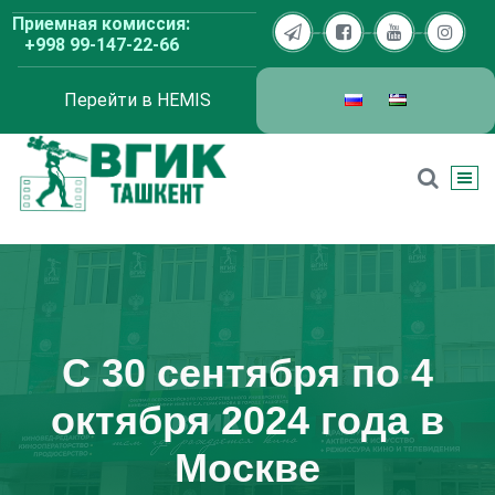
Перейти
Приемная комиссия:
к
+998 99-147-22-66
содержимому
Перейти в HEMIS
ВГИК Ташкент
С 30 сентября по 4
октября 2024 года в
Москве