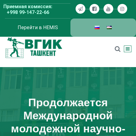
Перейти
Приемная комиссия:
к
+998 99-147-22-66
содержимому
Перейти в HEMIS
ВГИК Ташкент
Продолжается
Международной
молодежной научно-