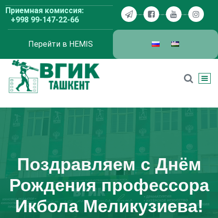
Перейти
Приемная комиссия:
к
+998 99-147-22-66
содержимому
Перейти в HEMIS
ВГИК Ташкент
Поздравляем с Днём
Рождения профессора
Икбола Меликузиева!