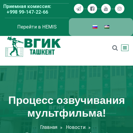
Перейти
Приемная комиссия:
к
+998 99-147-22-66
содержимому
Перейти в HEMIS
ВГИК Ташкент
Процесс озвучивания
мультфильма!
Главная
Новости