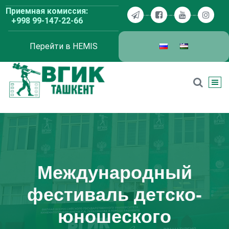
Перейти
Приемная комиссия:
к
+998 99-147-22-66
содержимому
Перейти в HEMIS
ВГИК Ташкент
Международный
фестиваль детско-
юношеского