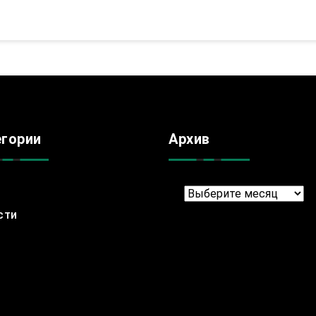
егории
Архив
Архив
сти