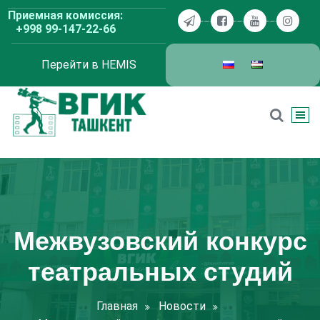
Перейти
Приемная комиссия:
к
+998 99-147-22-66
содержимому
Перейти в HEMIS
ВГИК Ташкент
Межвузовский конкурс
театральных студий
Главная
Новости