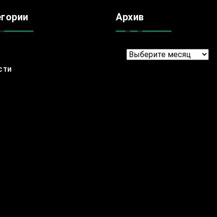
егории
Архив
Архив
сти