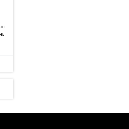
аш
нь