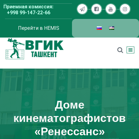
Перейти
Приемная комиссия:
к
+998 99-147-22-66
содержимому
Перейти в HEMIS
ВГИК Ташкент
Доме
кинематографистов
«Ренессанс»