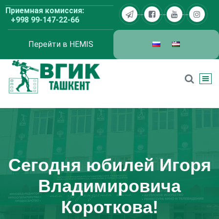
Перейти
Приемная комиссия:
к
+998 99-147-22-66
содержимому
Перейти в HEMIS
ВГИК Ташкент
Сегодня юбилей Игоря
Владимировича
Короткова!