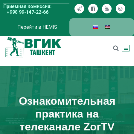
Перейти
Приемная комиссия:
к
+998 99-147-22-66
содержимому
Перейти в HEMIS
ВГИК Ташкент
Ознакомительная
практика на
телеканале ZorTV