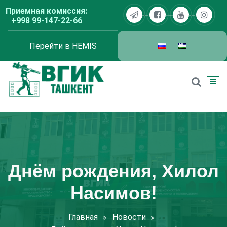
Перейти
Приемная комиссия:
к
+998 99-147-22-66
содержимому
Перейти в HEMIS
ВГИК Ташкент
Днём рождения, Хилол
Насимов!
Главная
Новости