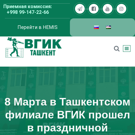
Перейти
Приемная комиссия:
к
+998 99-147-22-66
содержимому
Перейти в HEMIS
ВГИК Ташкент
8 Марта в Ташкентском
филиале ВГИК прошел
в праздничной