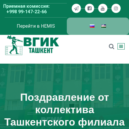
Перейти
Приемная комиссия:
к
+998 99-147-22-66
содержимому
Перейти в HEMIS
ВГИК Ташкент
Поздравление от
коллектива
Ташкентского филиала