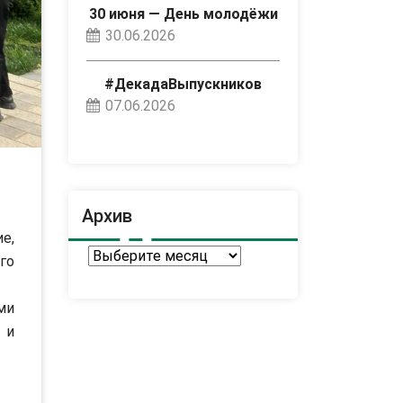
30 июня — День молодёжи
30.06.2026
#ДекадаВыпускников
07.06.2026
Архив
е,
Архив
го
ми
 и