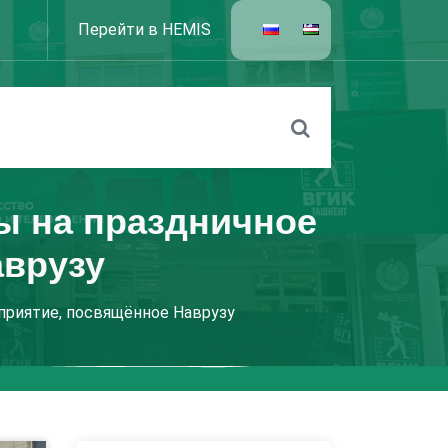
Перейти в HEMIS
ы на праздничное
аврузу
риятие, посвящённое Наврузу