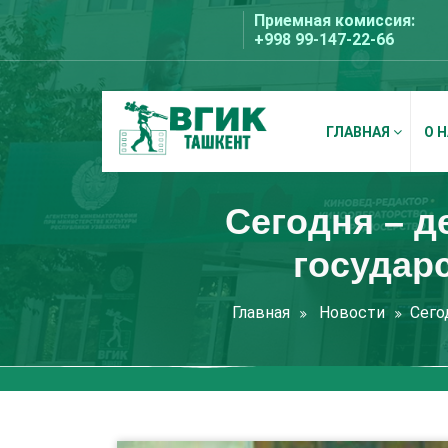
Перейти
Приемная комиссия:
к
+998 99-147-22-66
содержимому
ГЛАВНАЯ
О 
ВГИК Ташкент
Сегодня – д
государ
Главная
Новости
Сего