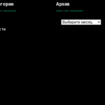
егории
Архив
Архив
сти