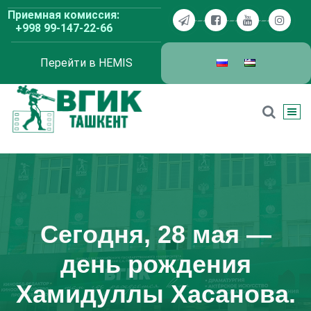
Перейти
Приемная комиссия:
к
+998 99-147-22-66
содержимому
Перейти в HEMIS
ВГИК Ташкент
Сегодня, 28 мая —
день рождения
Хамидуллы Хасанова.