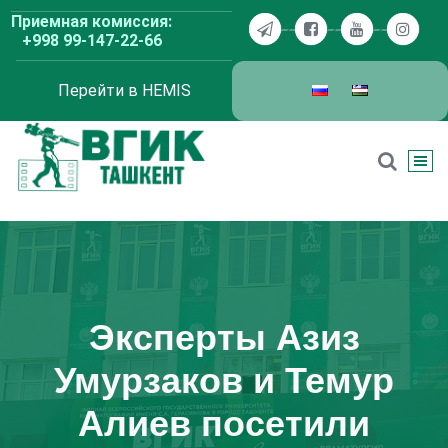
Перейти
Приемная комиссия:
к
+998 99-147-22-66
содержимому
Перейти в HEMIS
ВГИК Ташкент
Эксперты Азиз
Умурзаков и Темур
Алиев посетили