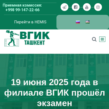
Перейти
Приемная комиссия:
к
+998 99-147-22-66
содержимому
Перейти в HEMIS
ВГИК Ташкент
19 июня 2025 года в
филиале ВГИК прошёл
экзамен