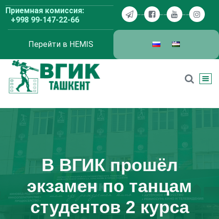
Перейти
Приемная комиссия:
к
+998 99-147-22-66
содержимому
Перейти в HEMIS
ВГИК Ташкент
В ВГИК прошёл
экзамен по танцам
студентов 2 курса