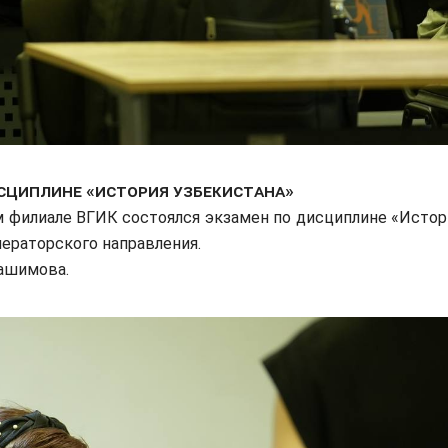
сциплине «История Узбекистана»
м филиале ВГИК состоялся экзамен по дисциплине «Истор
ператорского направления.
Хашимова.