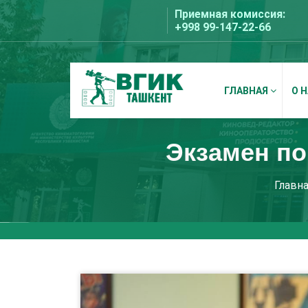
Перейти
Приемная комиссия:
к
+998 99-147-22-66
содержимому
ГЛАВНАЯ
О 
ВГИК Ташкент
Экзамен по
Главн