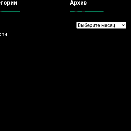
егории
Архив
Архив
сти