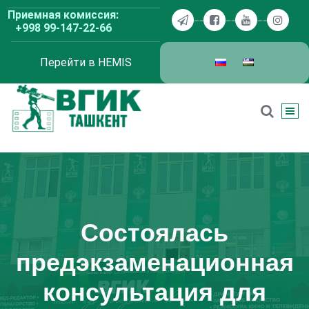
Перейти
Приемная комиссия:
к
+998 99-147-22-66
содержимому
Перейти в HEMIS
ВГИК Ташкент
Состоялась
предэкзаменационная
консультация для