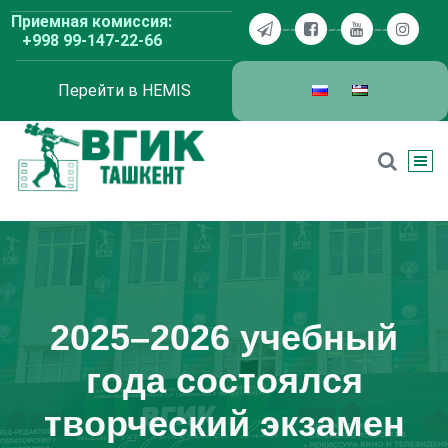
Перейти
Приемная комиссия:
к
+998 99-147-22-66
содержимому
Перейти в HEMIS
ВГИК Ташкент
2025–2026 учебный
года состоялся
творческий экзамен