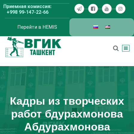
Перейти
Приемная комиссия:
к
+998 99-147-22-66
содержимому
Перейти в HEMIS
ВГИК Ташкент
Кадры из творческих
работ бдурахмонова
Абдурахмонова