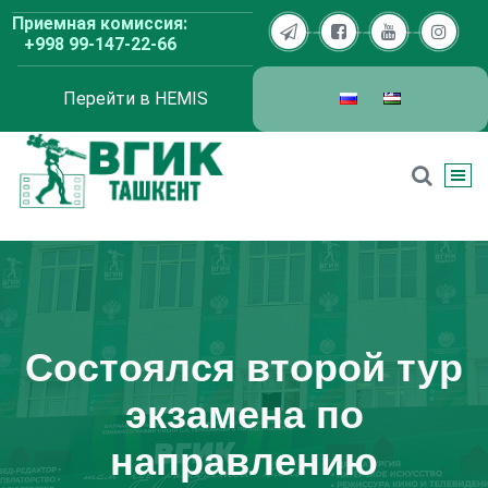
Перейти
Приемная комиссия:
к
+998 99-147-22-66
содержимому
Перейти в HEMIS
ВГИК Ташкент
Состоялся второй тур
экзамена по
направлению